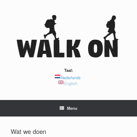
Ga
naar
de
inhoud
Taal:
Nederlands
English
Menu
Wat we doen